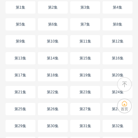
第1集
第2集
第3集
第4集
第5集
第6集
第7集
第8集
第9集
第10集
第11集
第12集
第13集
第14集
第15集
第16集
第17集
第18集
第19集
第20集
第21集
第22集
第23集
第24集
首页
第25集
第26集
第27集
第28集
第29集
第30集
第31集
第32集