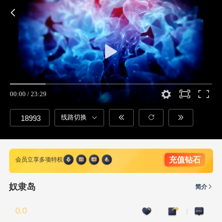
线路切换
18993
充值钻石
会员立享多项特权
奴隶岛
简介
0.0
|