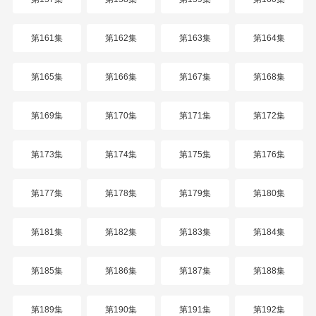
第161集
第162集
第163集
第164集
第165集
第166集
第167集
第168集
第169集
第170集
第171集
第172集
第173集
第174集
第175集
第176集
第177集
第178集
第179集
第180集
第181集
第182集
第183集
第184集
第185集
第186集
第187集
第188集
第189集
第190集
第191集
第192集