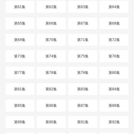
第61集
第62集
第63集
第64集
第65集
第66集
第67集
第68集
第69集
第70集
第71集
第72集
第73集
第74集
第75集
第76集
第77集
第78集
第79集
第80集
第81集
第82集
第83集
第84集
第85集
第86集
第87集
第88集
第89集
第90集
第91集
第92集