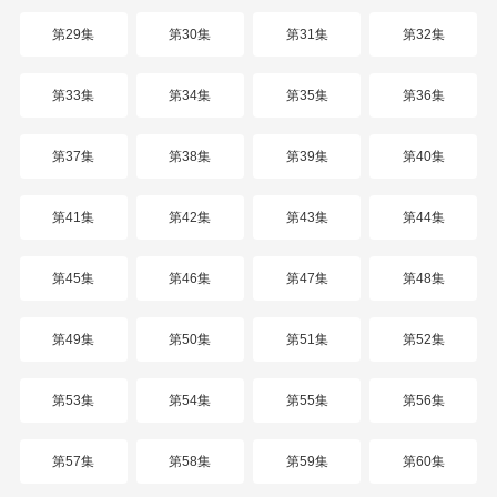
第29集
第30集
第31集
第32集
第33集
第34集
第35集
第36集
第37集
第38集
第39集
第40集
第41集
第42集
第43集
第44集
第45集
第46集
第47集
第48集
第49集
第50集
第51集
第52集
第53集
第54集
第55集
第56集
第57集
第58集
第59集
第60集