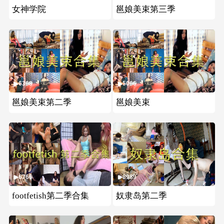
女神学院
邕娘美束第三季
6368
5066
邕娘美束第二季
邕娘美束
6766
8989
footfetish第二季合集
奴隶岛第二季