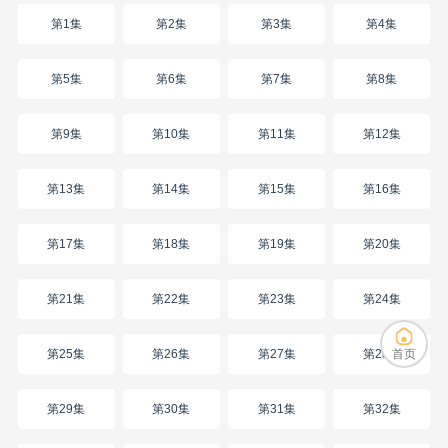
第1集
第2集
第3集
第4集
第5集
第6集
第7集
第8集
第9集
第10集
第11集
第12集
第13集
第14集
第15集
第16集
第17集
第18集
第19集
第20集
第21集
第22集
第23集
第24集
首页
第25集
第26集
第27集
第28集
第29集
第30集
第31集
第32集