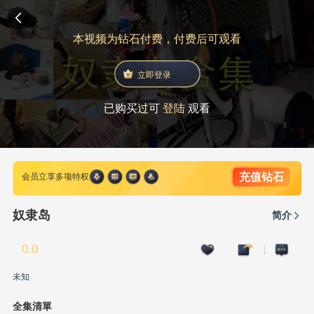
本视频为钻石付费，付费后可观看
立即登录
已购买过可
登陆
观看
充值钻石
会员立享多项特权
奴隶岛
简介
0.0
|
未知
全集清單